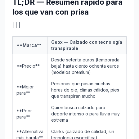
TL;DR — Resumen rápido para
los que van con prisa
| | |
Geox — Calzado con tecnología
**Marca**
transpirable
Desde setenta euros (temporada
**Precio**
baja) hasta ciento ochenta euros
(modelos premium)
Personas que pasan muchas
**Mejor
horas de pie, climas cálidos, pies
para**
que transpiran mucho
Quien busca calzado para
**Peor
deporte intenso o para lluvia muy
para**
extrema
**Alternativa
Clarks (calzado de calidad, sin
más barata**
tecnología específica)