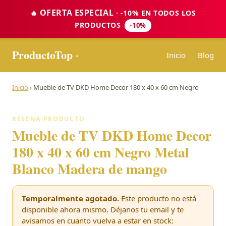
OFERTA ESPECIAL
🔥
· -10% EN TODOS LOS
PRODUCTOS
-10%
ProductoTop
·
Inicio
Blog
Inicio
›
Mueble de TV DKD Home Decor 180 x 40 x 60 cm Negro
RESENA PRODUCTO
Mueble de TV DKD Home Decor
180 x 40 x 60 cm Negro Metal
Blanco Madera de mango
Temporalmente agotado.
Este producto no está
disponible ahora mismo. Déjanos tu email y te
avisamos en cuanto vuelva a estar en stock: