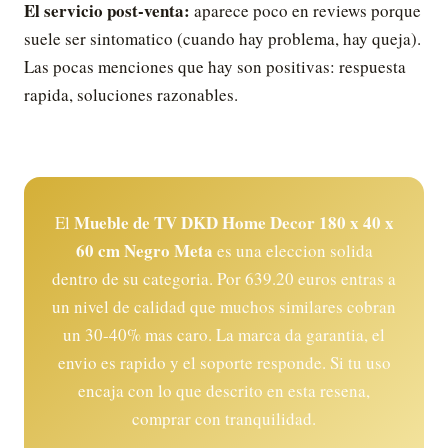
El servicio post-venta:
aparece poco en reviews porque
suele ser sintomatico (cuando hay problema, hay queja).
Las pocas menciones que hay son positivas: respuesta
rapida, soluciones razonables.
Mueble de TV DKD Home Decor 180 x 40 x
El
60 cm Negro Meta
es una eleccion solida
dentro de su categoria. Por 639.20 euros entras a
un nivel de calidad que muchos similares cobran
un 30-40% mas caro. La marca da garantia, el
envio es rapido y el soporte responde. Si tu uso
encaja con lo que descrito en esta resena,
comprar con tranquilidad.